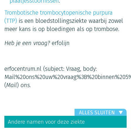
plaatjesstoornissen
.
Trombotische trombocytopenische purpura
(TTP)
is een bloedstollingsziekte waarbij zowel
meer kans is op bloedingen als op trombose.
Heb je een vraag?
erfolijn
erfocentrum.nl
(subject: Vraag, body:
Mail%20ons%20uw%20vraag%3B%20binnen%205%
(
Mail
)
ons.
ALLES SLUITEN
Andere namen voor deze ziekte