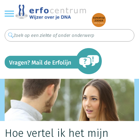
Overslaan
en
naar
de
inhoud
gaan
Hoe vertel ik het mijn