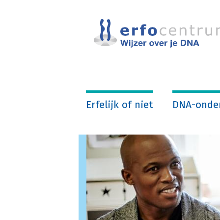
Overslaan
en
naar
de
inhoud
gaan
Erfelijk of niet
DNA-onde