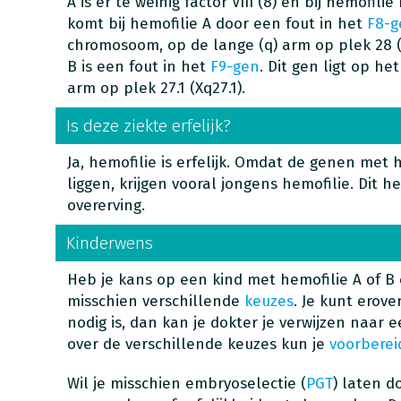
A is er te weinig factor VIII (8) en bij hemofilie 
komt bij hemofilie A door een fout in het
F8-g
chromosoom, op de lange (q) arm op plek 28 (
B is een fout in het
F9-gen
. Dit gen ligt op h
arm op plek 27.1 (Xq27.1).
Is deze ziekte erfelijk?
Ja, hemofilie is erfelijk. Omdat de genen met
liggen, krijgen vooral jongens hemofilie. Dit h
overerving.
Kinderwens
Heb je kans op een kind met hemofilie A of B 
misschien verschillende
keuzes
. Je kunt erove
nodig is, dan kan je dokter je verwijzen naar 
over de verschillende keuzes kun je
voorbere
Wil je misschien embryoselectie (
PGT
) laten d