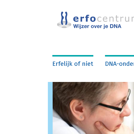
Overslaan
en
naar
de
inhoud
gaan
Erfelijk of niet
DNA-onde