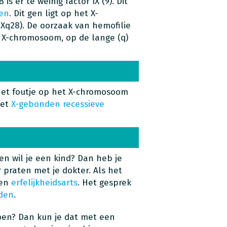
B is er te weinig factor IX (9). Dit
en
. Dit gen ligt op het X-
Xq28). De oorzaak van hemofilie
et X-chromosoom, op de lange (q)
 het foutje op het X-chromosoom
eet
X-gebonden recessieve
en wil je een kind? Dan heb je
r praten met je dokter. Als het
een
erfelijkheidsarts
. Het gesprek
iden
.
oen? Dan kun je dat met een