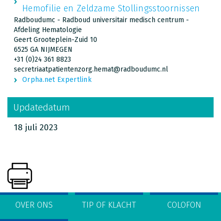
Hemofilie en Zeldzame Stollingsstoornissen
Radboudumc - Radboud universitair medisch centrum -
Afdeling Hematologie
Geert Grooteplein-Zuid 10
6525 GA NIJMEGEN
+31 (0)24 361 8823
secretriaatpatientenzorg.hemat@radboudumc.nl
Orpha.net Expertlink
Updatedatum
18 juli 2023
OVER ONS
TIP OF KLACHT
COLOFON