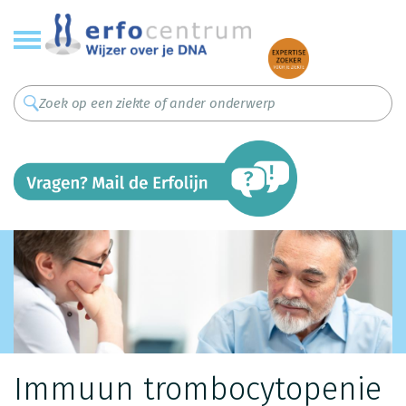
Overslaan
en
naar
de
inhoud
gaan
Immuun trombocytopenie