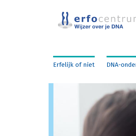
Overslaan
en
naar
de
inhoud
gaan
Erfelijk of niet
DNA-onde