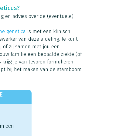
neticus?
ing en advies over de (eventuele)
che genetica
is met een klinisch
werker van deze afdeling. Je kunt
j of zij samen met jou een
jouw familie een bepaalde ziekte (of
krijg je van tevoren formulieren
helpt bij het maken van de stamboom
E
 om een