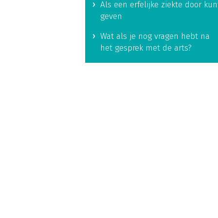
Als een erfelijke ziekte door kun
geven
Wat als je nog vragen hebt na
het gesprek met de arts?