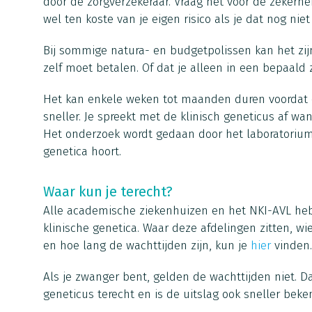
door de zorgverzekeraar. Vraag het voor de zekerhe
wel ten koste van je eigen risico als je dat nog niet
Bij sommige natura- en budgetpolissen kan het zij
zelf moet betalen. Of dat je alleen in een bepaald 
Het kan enkele weken tot maanden duren voordat e
sneller. Je spreekt met de klinisch geneticus af wan
Het onderzoek wordt gedaan door het laboratorium 
genetica hoort.
Waar kun je terecht?
Alle academische ziekenhuizen en het NKI-AVL hebb
klinische genetica. Waar deze afdelingen zitten, w
en hoe lang de wachttijden zijn, kun je
hier
vinden.
Als je zwanger bent, gelden de wachttijden niet. Da
geneticus terecht en is de uitslag ook sneller beke