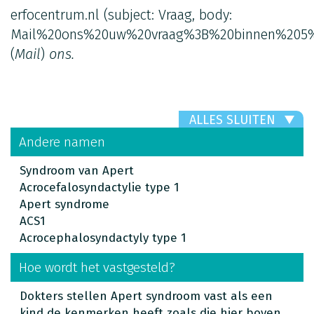
erfocentrum.nl
(subject: Vraag, body:
Mail%20ons%20uw%20vraag%3B%20binnen%205%
(
Mail
)
ons.
ALLES SLUITEN
Andere namen
Syndroom van Apert
Acrocefalosyndactylie type 1
Apert syndrome
ACS1
Acrocephalosyndactyly type 1
Hoe wordt het vastgesteld?
Dokters stellen Apert syndroom vast als een
kind de kenmerken heeft zoals die hier boven