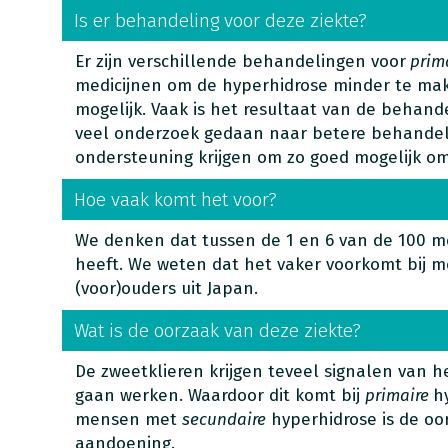
Is er behandeling voor deze ziekte?
Er zijn verschillende behandelingen voor
prim
medicijnen om de hyperhidrose minder te mak
mogelijk. Vaak is het resultaat van de behand
veel onderzoek gedaan naar betere behande
ondersteuning krijgen om zo goed mogelijk o
Hoe vaak komt het voor?
We denken dat tussen de 1 en 6 van de 100 
heeft. We weten dat het vaker voorkomt bij m
(voor)ouders uit Japan.
Wat is de oorzaak van deze ziekte?
De zweetklieren krijgen teveel signalen van 
gaan werken. Waardoor dit komt bij
primaire
h
mensen met
secundaire
hyperhidrose is de oo
aandoening.