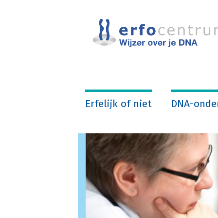
Overslaan
en
naar
de
inhoud
gaan
Erfelijk of niet
DNA-onde