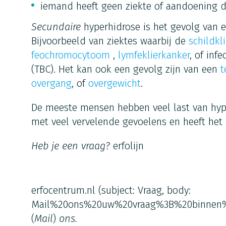
iemand heeft geen ziekte of aandoening d
Secundaire
hyperhidrose is het gevolg van 
Bijvoorbeeld van ziektes waarbij de
schildkl
feochromocytoom
,
lymfeklierkanker
, of inf
(TBC). Het kan ook een gevolg zijn van een
t
overgang
, of
overgewicht
.
De meeste mensen hebben veel last van hyp
met veel vervelende gevoelens en heeft het 
Heb je een vraag?
erfolijn
erfocentrum.nl
(subject: Vraag, body:
Mail%20ons%20uw%20vraag%3B%20binnen
(
Mail
)
ons.