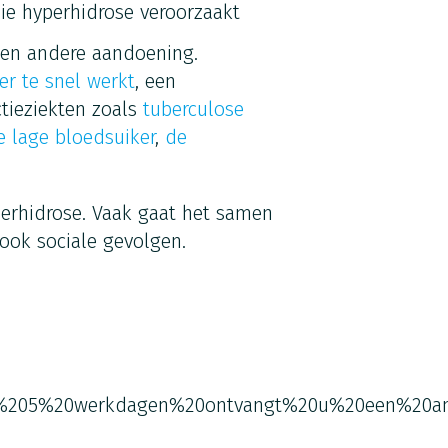
ie hyperhidrose veroorzaakt
een andere aandoening.
ier te snel werkt
, een
ectieziekten zoals
tuberculose
e lage bloedsuiker
,
de
erhidrose. Vaak gaat het samen
ook sociale gevolgen.
%205%20werkdagen%20ontvangt%20u%20een%20an