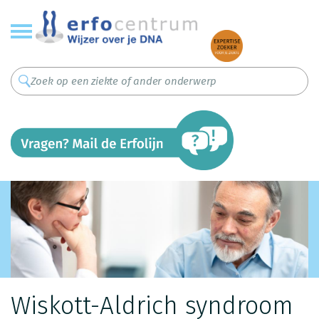
Overslaan
en
naar
de
inhoud
gaan
Wiskott-Aldrich syndroom