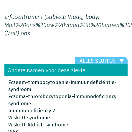
erfocentrum.nl
(subject: Vraag, body:
Mail%20ons%20uw%20vraag%3B%20binnen%20
(Mail)
ons.
ALLES SLUITEN
Andere namen voor deze ziekte
Eczeem-trombocytopenie-immuundeficiëntie-
syndroom
Eczema-thrombocytopenia-immunodeficiency
syndrome
Immunodeficiency 2
Wiskott syndrome
Wiskott-Aldrich syndrome
WAS