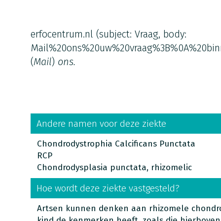
erfocentrum.nl
(subject: Vraag, body:
Mail%20ons%20uw%20vraag%3B%0A%20bin
(
Mail
)
ons.
Andere namen voor deze ziekte
Chondrodystrophia Calcificans Punctata
RCP
Chondrodysplasia punctata, rhizomelic
Hoe wordt deze ziekte vastgesteld?
Artsen kunnen denken aan rhizomele chondro
kind de kenmerken heeft, zoals die hierbove