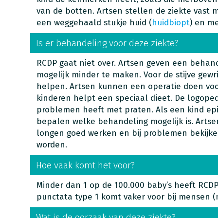
van de botten. Artsen stellen de ziekte vast
een weggehaald stukje huid (
huidbiopt
) en m
Is er behandeling voor deze ziekte?
RCDP gaat niet over. Artsen geven een behan
mogelijk minder te maken. Voor de stijve gewr
helpen. Artsen kunnen een operatie doen voor
kinderen helpt een speciaal dieet. De logope
problemen heeft met praten. Als een kind epi
bepalen welke behandeling mogelijk is. Artse
longen goed werken en bij problemen bekijk
worden.
Hoe vaak komt het voor?
Minder dan 1 op de 100.000 baby’s heeft RCDP
punctata type 1 komt vaker voor bij mensen (
Wat is de oorzaak van deze ziekte?