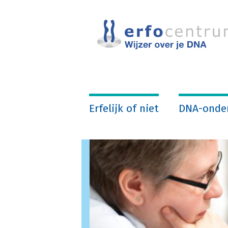
Overslaan
en
naar
de
inhoud
gaan
Erfelijk of niet
DNA-onde