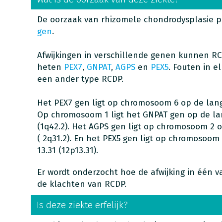
De oorzaak van rhizomele chondrodysplasie pu
gen
.
Afwijkingen in verschillende genen kunnen R
heten
PEX7
,
GNPAT
,
AGPS
en
PEX5
. Fouten in 
een ander type RCDP.
Het PEX7 gen ligt op chromosoom 6 op de lange
Op chromosoom 1 ligt het GNPAT gen op de lan
(1q42.2). Het AGPS gen ligt op chromosoom 2 o
( 2q31.2). En het PEX5 gen ligt op chromosoom
13.31 (12p13.31).
Er wordt onderzocht hoe de afwijking in één 
de klachten van RCDP.
Is deze ziekte erfelijk?