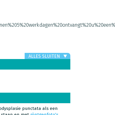
nen%205%20werkdagen%20ontvangt%20u%20een%
ALLES SLUITEN
dysplasie punctata als een
n staan en met
röntgenfoto's