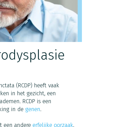
odysplasie
ctata (RCDP) heeft vaak
en in het gezicht, een
 ademen. RCDP is een
jking in de
genen
.
eft een andere
erfelijke oorzaak
,