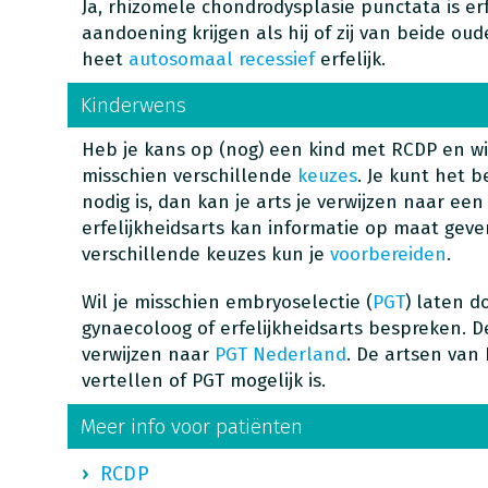
Ja, rhizomele chondrodysplasie punctata is er
aandoening krijgen als hij of zij van beide oude
heet
autosomaal recessief
erfelijk.
Kinderwens
Heb je kans op (nog) een kind met RCDP en wi
misschien verschillende
keuzes
. Je kunt het b
nodig is, dan kan je arts je verwijzen naar ee
erfelijkheidsarts kan informatie op maat geve
verschillende keuzes kun je
voorbereiden
.
Wil je misschien embryoselectie (
PGT
) laten d
gynaecoloog of erfelijkheidsarts bespreken. D
verwijzen naar
PGT Nederland
. De artsen van
vertellen of PGT mogelijk is.
Meer info voor patiënten
RCDP