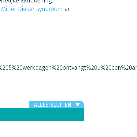
rfelijke aandoening.
,
Miller-Dieker syndroom
en
%205%20werkdagen%20ontvangt%20u%20een%20an
ALLES SLUITEN