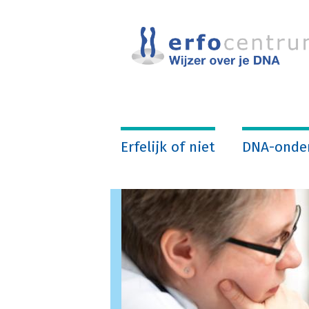
Overslaan
en
naar
de
inhoud
gaan
Erfelijk of niet
DNA-onde