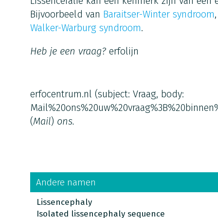
Lissencefalie kan een kenmerk zijn van een e
Bijvoorbeeld van
Baraitser-Winter syndroom
Walker-Warburg syndroom
.
Heb je een vraag?
erfolijn
erfocentrum.nl
(subject: Vraag, body:
Mail%20ons%20uw%20vraag%3B%20binnen
(
Mail
)
ons.
Andere namen
Lissencephaly
Isolated lissencephaly sequence