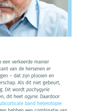
p een verkeerde manier
enkant van de hersenen er
gen – dat zijn plooien en
rschap. Als dit niet gebeurt,
g. Dit wordt
pachygyrie
n, dit heet
agyrie
. Daardoor
ubcorticale band heterotopie
eren hebben een combinatie van