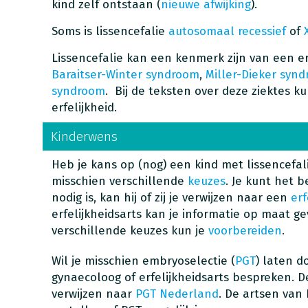
kind zelf ontstaan (
nieuwe afwijking
).
Soms is lissencefalie
autosomaal recessief
of
Lissencefalie kan een kenmerk zijn van een erf
Baraitser-Winter syndroom
,
Miller-Dieker syn
syndroom
. Bij de teksten over deze ziektes k
erfelijkheid.
Kinderwens
Heb je kans op (nog) een kind met lissencefal
misschien verschillende
keuzes
. Je kunt het 
nodig is, kan hij of zij je verwijzen naar een
erf
erfelijkheidsarts kan je informatie op maat g
verschillende keuzes kun je
voorbereiden
.
Wil je misschien embryoselectie (
PGT
) laten d
gynaecoloog of erfelijkheidsarts bespreken. D
verwijzen naar
PGT Nederland
. De artsen van