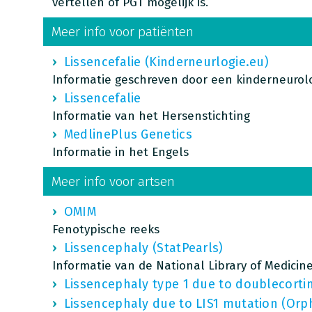
vertellen of PGT mogelijk is.
Meer info voor patiënten
Lissencefalie (Kinderneurlogie.eu)
Informatie geschreven door een kinderneurol
Lissencefalie
Informatie van het Hersenstichting
MedlinePlus Genetics
Informatie in het Engels
Meer info voor artsen
OMIM
Fenotypische reeks
Lissencephaly (StatPearls)
Informatie van de National Library of Medicin
Lissencephaly type 1 due to doublecorti
Lissencephaly due to LIS1 mutation (Orp