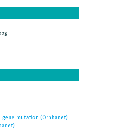
oog
e
n gene mutation (Orphanet)
hanet)