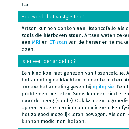
ILS
Hoe wordt het vastgesteld?
Artsen kunnen denken aan lissencefalie als 
zoals die hierboven staan. Artsen weten zeker
een
MRI
en
CT-scan
van de hersenen te make
doen.
Is er een behandeling?
Een kind kan niet genezen van lissencefalie.
behandeling de klachten minder te maken. A
andere behandeling geven bij
epilepsie
. Een 
problemen met eten. Soms kan een kind eten 
naar de maag (sonde). Ook kan een logopedist
op een andere manier communiceren. Een fysi
het zo goed mogelijk leren bewegen. Als een ki
kunnen medicijnen helpen.