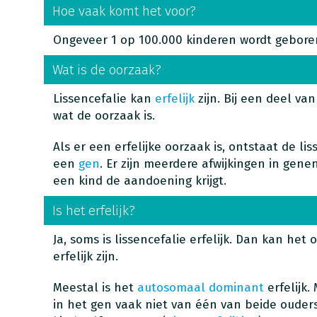
Hoe vaak komt het voor?
Ongeveer 1 op 100.000 kinderen wordt geboren
Wat is de oorzaak?
Lissencefalie kan
erfelijk
zijn. Bij een deel va
wat de oorzaak is.
Als er een erfelijke oorzaak is, ontstaat de lis
een
gen
. Er zijn meerdere afwijkingen in gen
een kind de aandoening krijgt.
Is het erfelijk?
Ja, soms is lissencefalie erfelijk. Dan kan he
erfelijk zijn.
Meestal is het
autosomaal dominant
erfelijk.
in het gen vaak niet van één van beide ouders 