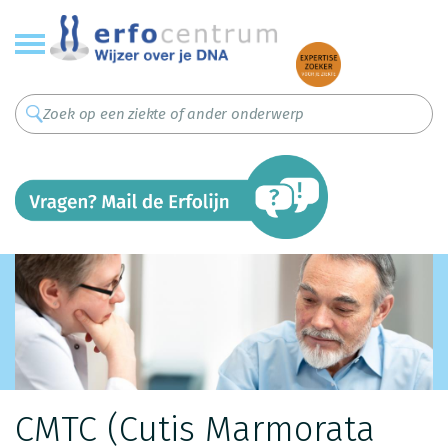
Overslaan
en
naar
de
inhoud
gaan
CMTC (Cutis Marmorata