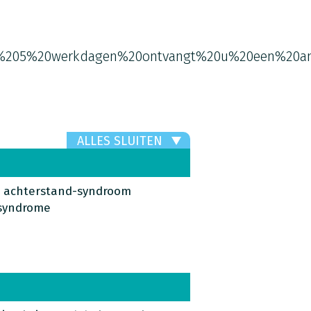
%205%20werkdagen%20ontvangt%20u%20een%20an
ALLES SLUITEN
e achterstand-syndroom
 syndrome