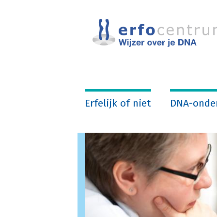
Overslaan
en
naar
de
inhoud
gaan
Erfelijk of niet
DNA-onde