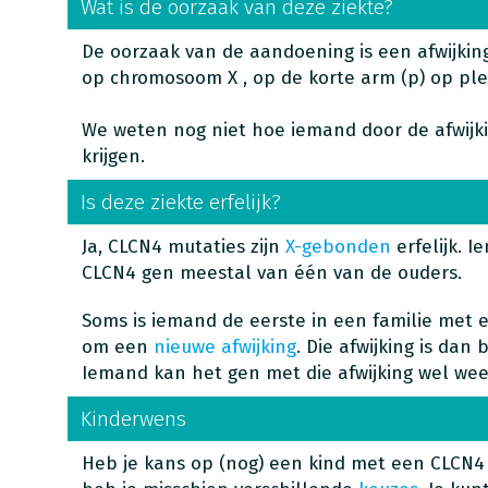
Wat is de oorzaak van deze ziekte?
De oorzaak van de aandoening is een afwijkin
op chromosoom X , op de korte arm (p) op plek
We weten nog niet hoe iemand door de afwijki
krijgen.
Is deze ziekte erfelijk?
Ja, CLCN4 mutaties zijn
X-gebonden
erfelijk. I
CLCN4 gen meestal van één van de ouders.
Soms is iemand de eerste in een familie met 
om een
nieuwe afwijking
. Die afwijking is dan
Iemand kan het gen met die afwijking wel we
Kinderwens
Heb je kans op (nog) een kind met een CLCN4 