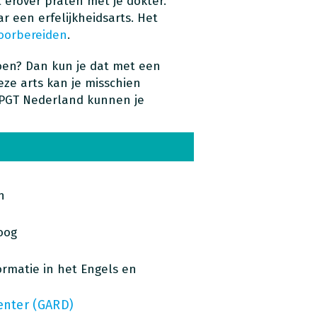
t erover praten met je dokter.
ar een erfelijkheidsarts. Het
oorbereiden
.
oen? Dan kun je dat met een
eze arts kan je misschien
 PGT Nederland kunnen je
n
oog
ormatie in het Engels en
enter (GARD)