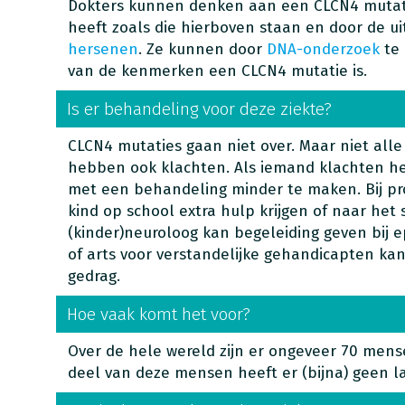
Dokters kunnen denken aan een CLCN4 mutat
heeft zoals die hierboven staan en door de u
hersenen
. Ze kunnen door
DNA-onderzoek
te 
van de kenmerken een CLCN4 mutatie is.
Is er behandeling voor deze ziekte?
CLCN4 mutaties gaan niet over. Maar niet all
hebben ook klachten. Als iemand klachten he
met een behandeling minder te maken. Bij p
kind op school extra hulp krijgen of naar het 
(kinder)neuroloog kan begeleiding geven bij ep
of arts voor verstandelijke gehandicapten ka
gedrag.
Hoe vaak komt het voor?
Over de hele wereld zijn er ongeveer 70 men
deel van deze mensen heeft er (bijna) geen la