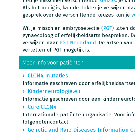
heb je misschien verschillende
keuzes
. Je kun
Als het nodig is, kan de dokter je verwijzen na
gesprek over de verschillende keuzes kun je
v
Wil je misschien embryoselectie (
PGT
) laten d
gynaecoloog of erfelijkheidsarts bespreken. D
verwijzen naar
PGT Nederland
. De artsen van
vertellen of PGT mogelijk is.
Meer info voor patiënten
CLCN4 mutaties
Informatie geschreven door erfelijkheidsartse
Kinderneurologie.eu
Informatie geschreven door een kinderneurol
Cure CLCN4
Internationale patiëntenorganisatie. Voor inf
lotgenotencontact
Genetic and Rare Diseases Information C