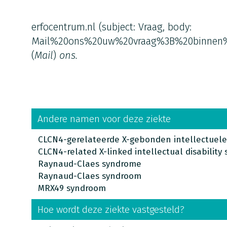
erfocentrum.nl
(subject: Vraag, body:
Mail%20ons%20uw%20vraag%3B%20binnen
(
Mail
)
ons.
Andere namen voor deze ziekte
CLCN4-gerelateerde X-gebonden intellectuel
CLCN4-related X-linked intellectual disability
Raynaud-Claes syndrome
Raynaud-Claes syndroom
MRX49 syndroom
Hoe wordt deze ziekte vastgesteld?