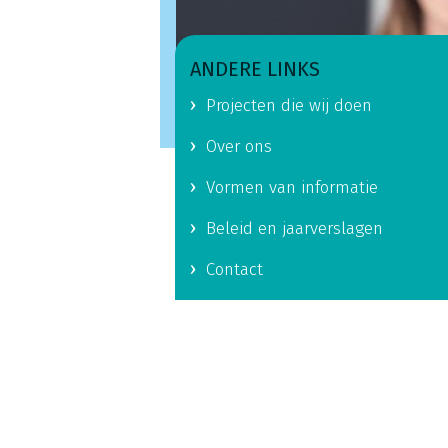
ANDERE LINKS
Projecten die wij doen
Over ons
Vormen van informatie
Beleid en jaarverslagen
Contact