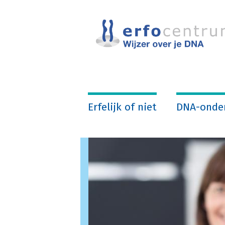
Overslaan
en
naar
de
inhoud
gaan
Erfelijk of niet
DNA-onde