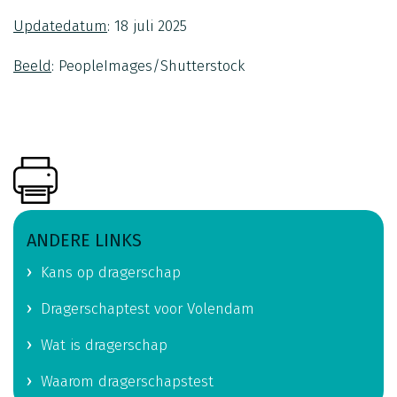
Updatedatum
: 18 juli 2025
Beeld
: PeopleImages/Shutterstock
ANDERE LINKS
Kans op dragerschap
Dragerschaptest voor Volendam
Wat is dragerschap
Waarom dragerschapstest