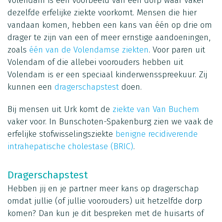
Volendam is een voorbeeld van een dorp waar vaker
dezelfde erfelijke ziekte voorkomt. Mensen die hier
vandaan komen, hebben een kans van één op drie om
drager te zijn van een of meer ernstige aandoeningen,
zoals
één van de Volendamse ziekten
. Voor paren uit
Volendam of die allebei voorouders hebben uit
Volendam is er een speciaal kinderwensspreekuur. Zij
kunnen een
dragerschapstest
doen.
Bij mensen uit Urk komt de
ziekte van Van Buchem
vaker voor. In Bunschoten-Spakenburg zien we vaak de
erfelijke stofwisselingsziekte
benign
e
recidiverende
intrahepatische cholestase (BRIC)
.
Dragerschapstest
Hebben jij en je partner meer kans op dragerschap
omdat jullie (of jullie voorouders) uit hetzelfde dorp
komen? Dan kun je dit bespreken met de huisarts of