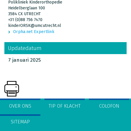
Polikliniek Kinderorthopedie
Heidelberglaan 100
3584 CX UTRECHT
+31 (0)88 756 7470
kinderORSK@umcutrecht.nl
Orpha.net Expertlink
Updatedatum
7 januari 2025
OVER ONS
TIP OF KLACHT
COLOFON
SITEMAP