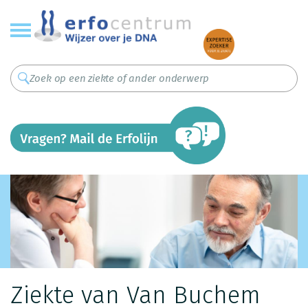
Overslaan
en
naar
de
inhoud
gaan
Ziekte van Van Buchem