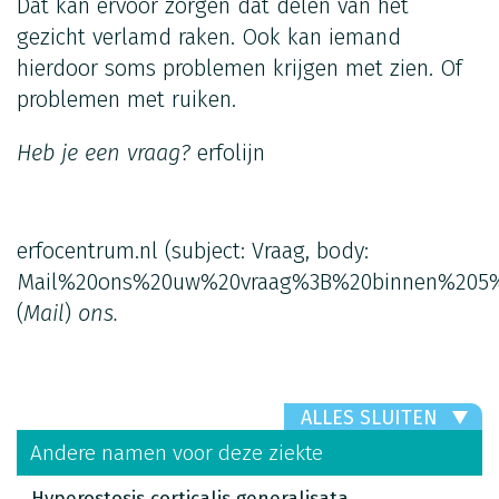
Dat kan ervoor zorgen dat delen van het
gezicht verlamd raken. Ook kan iemand
hierdoor soms problemen krijgen met zien. Of
problemen met ruiken.
Heb je een vraag?
erfolijn
erfocentrum.nl
(subject: Vraag, body:
Mail%20ons%20uw%20vraag%3B%20binnen%205%
(
Mail
)
ons.
ALLES SLUITEN
Andere namen voor deze ziekte
Hyperostosis corticalis generalisata