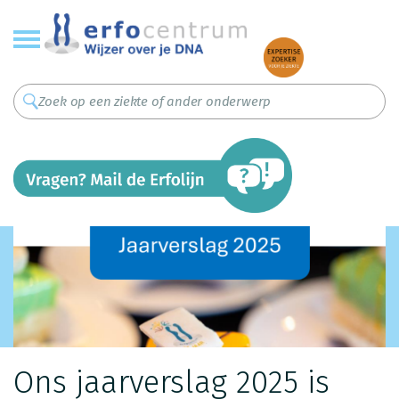
Overslaan
en
naar
de
inhoud
gaan
Ons jaarverslag 2025 is