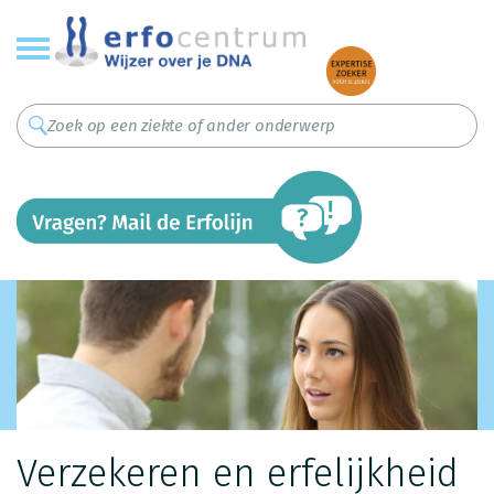
Overslaan
en
naar
de
inhoud
gaan
Verzekeren en erfelijkheid