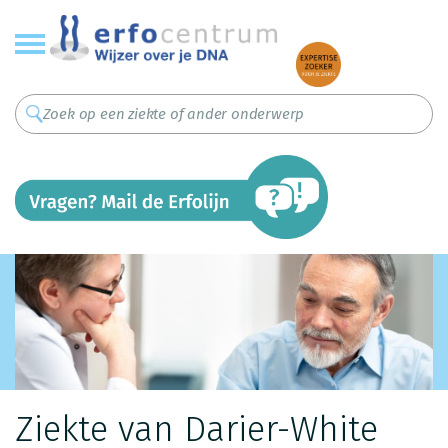
Overslaan
en
naar
de
inhoud
gaan
Ziekte van Darier-White