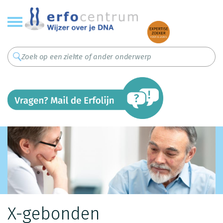
Overslaan
en
naar
de
inhoud
gaan
X-gebonden