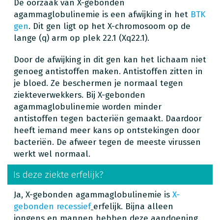
De oorzaak van X-gebonden
agammaglobulinemie is een afwijking in het
BTK
gen
. Dit gen ligt op het X-chromosoom op de
lange (q) arm op plek 22.1 (Xq22.1).
Door de afwijking in dit gen kan het lichaam niet
genoeg antistoffen maken. Antistoffen zitten in
je bloed. Ze beschermen je normaal tegen
ziekteverwekkers. Bij X-gebonden
agammaglobulinemie worden minder
antistoffen tegen bacteriën gemaakt. Daardoor
heeft iemand meer kans op ontstekingen door
bacteriën. De afweer tegen de meeste virussen
werkt wel normaal.
Is deze ziekte erfelijk?
Ja, X-gebonden agammaglobulinemie is
X-
gebonden recessief
erfelijk. Bijna alleen
jongens en mannen hebben deze aandoening.