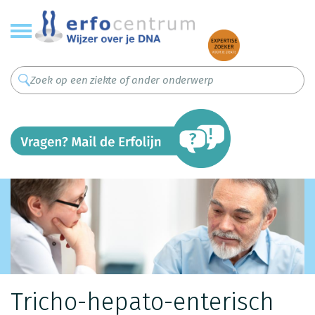
Overslaan
en
naar
de
inhoud
gaan
Tricho-hepato-enterisch