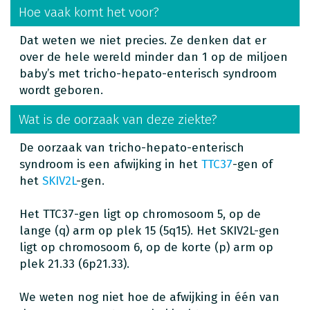
Hoe vaak komt het voor?
Dat weten we niet precies. Ze denken dat er
over de hele wereld minder dan 1 op de miljoen
baby’s met tricho-hepato-enterisch syndroom
wordt geboren.
Wat is de oorzaak van deze ziekte?
De oorzaak van tricho-hepato-enterisch
syndroom is een afwijking in het
TTC37
-gen of
het
SKIV2L
-gen.
Het TTC37-gen ligt op chromosoom 5, op de
lange (q) arm op plek 15 (5q15). Het SKIV2L-gen
ligt op chromosoom 6, op de korte (p) arm op
plek 21.33 (6p21.33).
We weten nog niet hoe de afwijking in één van