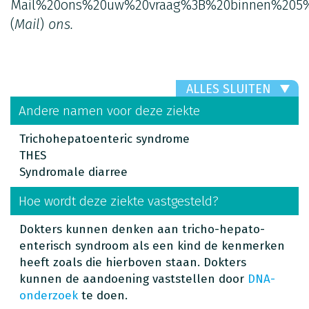
Mail%20ons%20uw%20vraag%3B%20binnen%205%
(
Mail
)
ons.
ALLES SLUITEN
Andere namen voor deze ziekte
Trichohepatoenteric syndrome
THES
Syndromale diarree
Hoe wordt deze ziekte vastgesteld?
Dokters kunnen denken aan tricho-hepato-
enterisch syndroom als een kind de kenmerken
heeft zoals die hierboven staan. Dokters
kunnen de aandoening vaststellen door
DNA-
onderzoek
te doen.