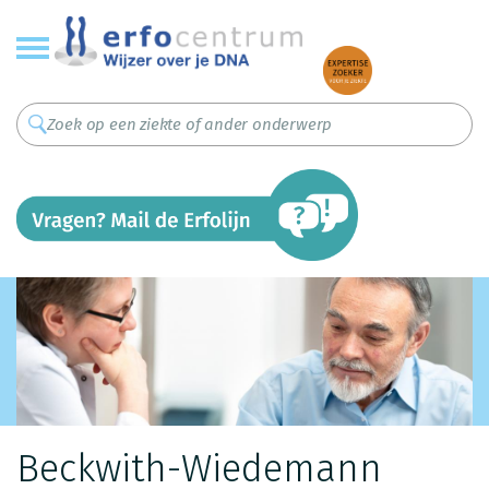
Overslaan
en
naar
de
inhoud
gaan
Beckwith-Wiedemann