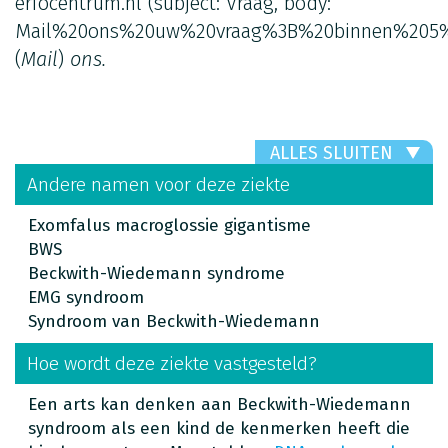
erfocentrum.nl
(subject: Vraag, body:
Mail%20ons%20uw%20vraag%3B%20binnen%205%
(
Mail
)
ons.
ALLES SLUITEN
Andere namen voor deze ziekte
Exomfalus macroglossie gigantisme
BWS
Beckwith-Wiedemann syndrome
EMG syndroom
Syndroom van Beckwith-Wiedemann
Hoe wordt deze ziekte vastgesteld?
Een arts kan denken aan Beckwith-Wiedemann
syndroom als een kind de kenmerken heeft die