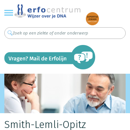
Overslaan
en
naar
de
inhoud
gaan
Smith-Lemli-Opitz