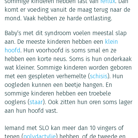
sommige kinderen hebben last van
reflux
. Dan
komt er voeding vanuit de maag terug naar de
mond. Vaak hebben ze harde ontlasting.
Baby’s met dit syndroom voelen meestal slap
aan. De meeste kinderen hebben een
klein
hoofd
. Hun voorhoofd is soms smal en ze
hebben een korte neus. Soms is hun onderkaak
wat kleiner. Sommige kinderen worden geboren
met een gespleten verhemelte (
schisis
). Hun
oogleden kunnen een beetje hangen. En
sommige kinderen hebben een troebele
ooglens (
staar
). Ook zitten hun oren soms lager
aan hun hoofd vast.
Iemand met SLO kan meer dan 10 vingers of
tenen (
polydactylie
) hebben, of de tweede en