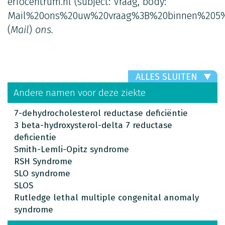
erfocentrum.nl
(subject: Vraag, body:
Mail%20ons%20uw%20vraag%3B%20binnen%205%
(
Mail
)
ons.
ALLES SLUITEN
Andere namen voor deze ziekte
7-dehydrocholesterol reductase deficiëntie
3 beta-hydroxysterol-delta 7 reductase
deficientie
Smith-Lemli-Opitz syndrome
RSH Syndrome
SLO syndrome
SLOS
Rutledge lethal multiple congenital anomaly
syndrome