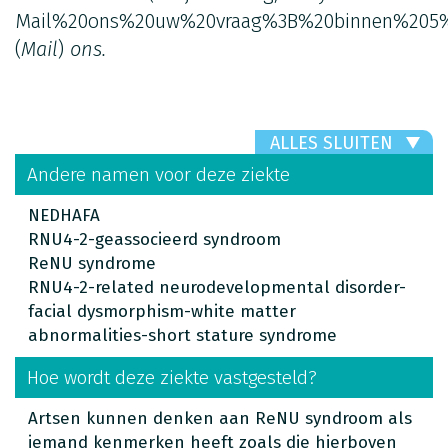
Mail%20ons%20uw%20vraag%3B%20binnen%205%
(
Mail
)
ons.
ALLES SLUITEN
Andere namen voor deze ziekte
NEDHAFA
RNU4-2-geassocieerd syndroom
ReNU syndrome
RNU4-2-related neurodevelopmental disorder-
facial dysmorphism-white matter
abnormalities-short stature syndrome
Hoe wordt deze ziekte vastgesteld?
Artsen kunnen denken aan ReNU syndroom als
iemand kenmerken heeft zoals die hierboven