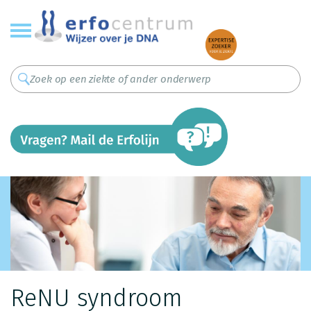
Overslaan
en
naar
de
inhoud
gaan
ReNU syndroom