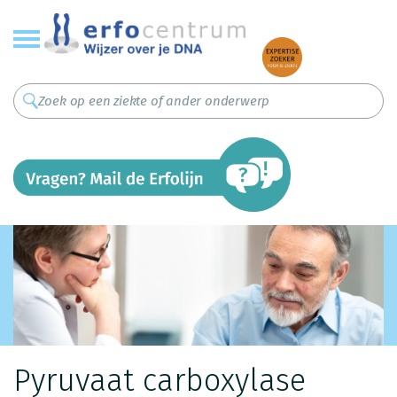
Overslaan
en
naar
de
inhoud
gaan
Pyruvaat carboxylase