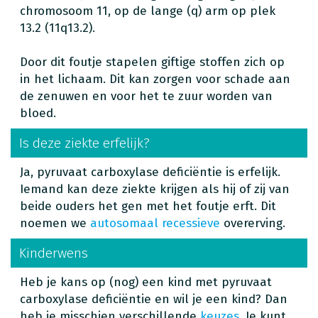
chromosoom 11, op de lange (q) arm op plek
13.2 (11q13.2).
Door dit foutje stapelen giftige stoffen zich op
in het lichaam. Dit kan zorgen voor schade aan
de zenuwen en voor het te zuur worden van
bloed.
Is deze ziekte erfelijk?
Ja, pyruvaat carboxylase deficiëntie is erfelijk.
Iemand kan deze ziekte krijgen als hij of zij van
beide ouders het gen met het foutje erft. Dit
noemen we
autosomaal recessieve
overerving.
Kinderwens
Heb je kans op (nog) een kind met pyruvaat
carboxylase deficiëntie en wil je een kind? Dan
heb je misschien verschillende
keuzes
. Je kunt