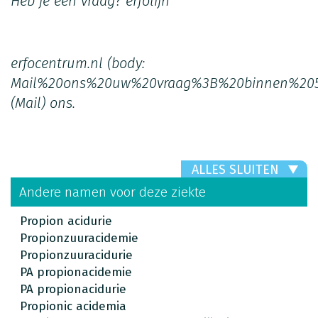
Heb je een vraag?
erfolijn
erfocentrum.nl
(body:
Mail%20ons%20uw%20vraag%3B%20binnen%205
(Mail)
ons.
ALLES SLUITEN
Andere namen voor deze ziekte
Propion acidurie
Propionzuuracidemie
Propionzuuracidurie
PA propionacidemie
PA propionacidurie
Propionic acidemia