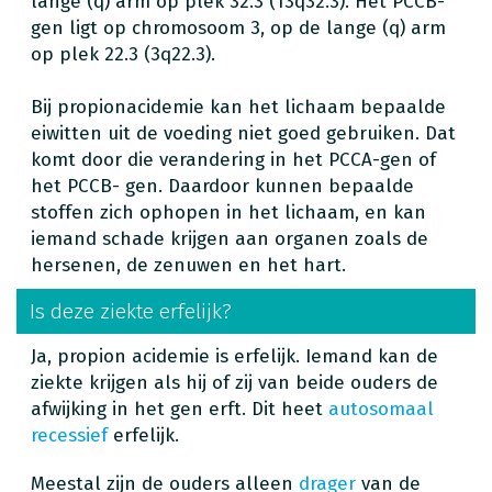
lange (q) arm op plek 32.3 (13q32.3). Het PCCB-
gen ligt op chromosoom 3, op de lange (q) arm
op plek 22.3 (3q22.3).
Bij propionacidemie kan het lichaam bepaalde
eiwitten uit de voeding niet goed gebruiken. Dat
komt door die verandering in het PCCA-gen of
het PCCB- gen. Daardoor kunnen bepaalde
stoffen zich ophopen in het lichaam, en kan
iemand schade krijgen aan organen zoals de
hersenen, de zenuwen en het hart.
Is deze ziekte erfelijk?
Ja, propion acidemie is erfelijk. Iemand kan de
ziekte krijgen als hij of zij van beide ouders de
afwijking in het gen erft. Dit heet
autosomaal
recessief
erfelijk.
Meestal zijn de ouders alleen
drager
van de