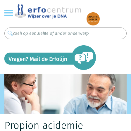
Overslaan
en
naar
de
inhoud
gaan
Propion acidemie