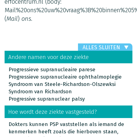
erfocentrum.nl
(body:
Mail%20ons%20uw%20vraag%3B%20binnen%205%
(
Mail
)
ons.
ALLES SLUITEN
Andere namen voor deze ziekte
Progressieve supranucleaire parese
Progressieve supranucleaire ophthalmoplegie
Syndroom van Steele-Richardson-Olszewksi
Syndroom van Richardson
Progressive supranuclear palsy
Hoe wordt deze ziekte vastgesteld?
Dokters kunnen PSP vaststellen als iemand de
kenmerken heeft zoals die hierboven staan,