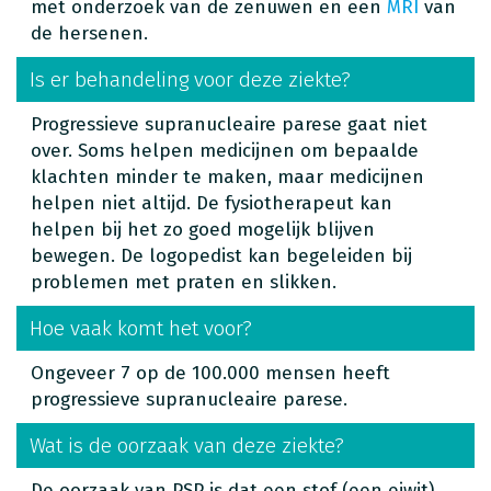
met onderzoek van de zenuwen en een
MRI
van
de hersenen.
Is er behandeling voor deze ziekte?
Progressieve supranucleaire parese gaat niet
over. Soms helpen medicijnen om bepaalde
klachten minder te maken, maar medicijnen
helpen niet altijd. De fysiotherapeut kan
helpen bij het zo goed mogelijk blijven
bewegen. De logopedist kan begeleiden bij
problemen met praten en slikken.
Hoe vaak komt het voor?
Ongeveer 7 op de 100.000 mensen heeft
progressieve supranucleaire parese.
Wat is de oorzaak van deze ziekte?
De oorzaak van PSP is dat een stof (een eiwit)