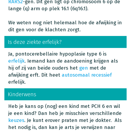
RARS2
-gen. Dit gen ligt op chromosoom 6 op de
lange (q) arm op plek 16.1 (6q16.1).
We weten nog niet helemaal hoe de afwijking in
dit gen voor de klachten zorgt.
Is deze ziekte erfelijk?
Ja, pontocerebellaire hypoplasie type 6 is
erfelijk
. Iemand kan de aandoening krijgen als
hij of zij van beide ouders het
gen
met de
afwijking erft. Dit heet
autosomaal recessief
erfelijk.
Kinderwens
Heb je kans op (nog) een kind met PCH 6 en wil
je een kind? Dan heb je misschien verschillende
keuzes
. Je kunt erover praten met je dokter. Als
het nodig is, dan kan je arts je verwijzen naar