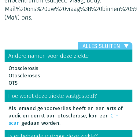
erfocentrum.nl
(subject: Vraag, body:
Mail%20ons%20uw%20vraag%3B%20binnen%205%
(
Mail
)
ons.
ALLES SLUITEN
Andere namen voor deze ziekte
Otosclerosis
Otoscleroses
OTS
Hoe wordt deze ziekte vastgesteld?
Als iemand gehoorverlies heeft en een arts of
audicien denkt aan otosclerose, kan een
CT-
scan
gedaan worden.
Is er behandeling voor deze ziekte?