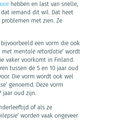
axie
hebben en last van snelle,
at iemand dit wil. Dat heet
 problemen met zien. Ze
s bijvoorbeeld een vorm die ook
e met mentale retardatie
’ wordt
e vaker voorkomt in Finland.
eren tussen de 5 en 10 jaar oud
 voor. Die vorm wordt ook wel
os
e’ genoemd. Deze vorm
 jaar oud zijn.
derleeftijd of als ze
ilepsie
’ worden vaak ongeveer