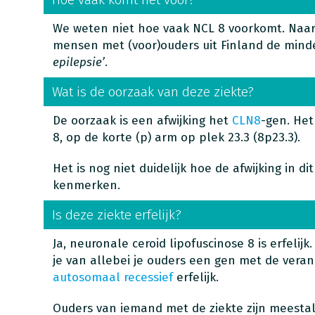
We weten niet hoe vaak NCL 8 voorkomt. Naar 
mensen met (voor)ouders uit Finland de minde
epilepsie’
.
Wat is de oorzaak van deze ziekte?
De oorzaak is een afwijking het
CLN8
-gen. He
8, op de korte (p) arm op plek 23.3 (8p23.3).
Het is nog niet duidelijk hoe de afwijking in d
kenmerken.
Is deze ziekte erfelijk?
Ja, neuronale ceroid lipofuscinose 8 is erfelijk.
je van allebei je ouders een gen met de veran
autosomaal recessief
erfelijk.
Ouders van iemand met de ziekte zijn meesta