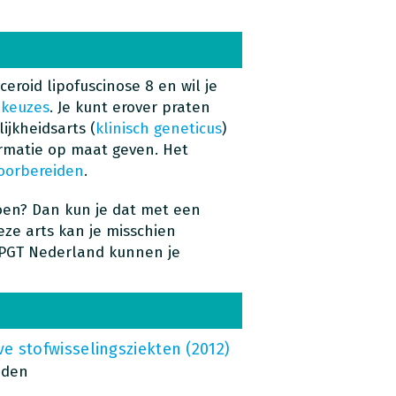
eroid lipofuscinose 8 en wil je
e
keuzes
. Je kunt erover praten
ijkheidsarts (
klinisch geneticus
)
formatie op maat geven. Het
oorbereiden
.
oen? Dan kun je dat met een
eze arts kan je misschien
 PGT Nederland kunnen je
 stofwisselingsziekten (2012)
aden