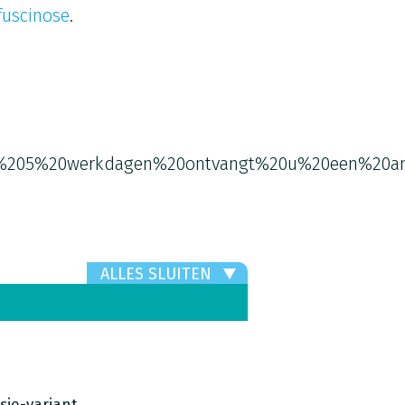
fuscinose
.
%205%20werkdagen%20ontvangt%20u%20een%20an
ALLES SLUITEN
sie-variant