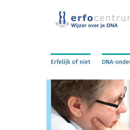
Overslaan
en
naar
de
inhoud
gaan
Erfelijk of niet
DNA-onde