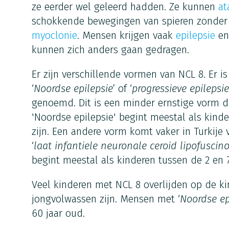
ze eerder wel geleerd hadden. Ze kunnen
at
schokkende bewegingen van spieren zonder d
myoclonie
. Mensen krijgen vaak
epilepsie
en
kunnen zich anders gaan gedragen.
Er zijn verschillende vormen van NCL 8. Er i
‘
Noordse epilepsie
’ of ‘
progressieve epilepsi
genoemd. Dit is een minder ernstige vorm di
'Noordse epilepsie' begint meestal als kind
zijn. Een andere vorm komt vaker in Turkije
‘
laat infantiele neuronale ceroid lipofuscin
begint meestal als kinderen tussen de 2 en 7
Veel kinderen met NCL 8 overlijden op de kin
jongvolwassen zijn. Mensen met ‘
Noordse ep
60 jaar oud.