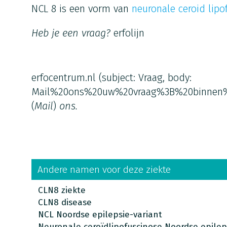
NCL 8 is een vorm van
neuronale ceroid lipo
Heb je een vraag?
erfolijn
erfocentrum.nl
(subject: Vraag, body:
Mail%20ons%20uw%20vraag%3B%20binnen
(
Mail
)
ons.
Andere namen voor deze ziekte
CLN8 ziekte
CLN8 disease
NCL Noordse epilepsie-variant
Neuronale ceroïdlipofuscinose Noordse epilep