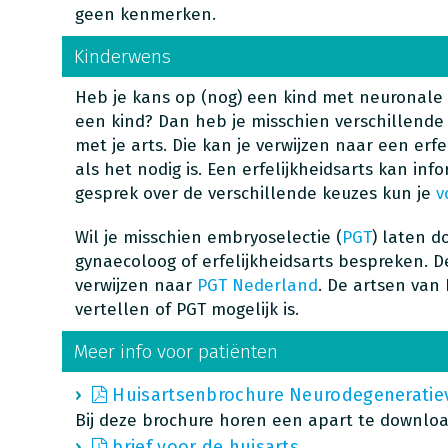
geen kenmerken.
Kinderwens
Heb je kans op (nog) een kind met neuronale c
een kind? Dan heb je misschien verschillend
met je arts. Die kan je verwijzen naar een erfel
als het nodig is. Een erfelijkheidsarts kan in
gesprek over de verschillende keuzes kun je
v
Wil je misschien embryoselectie (
PGT
) laten d
gynaecoloog of erfelijkheidsarts bespreken. D
verwijzen naar
PGT Nederland
. De artsen van
vertellen of PGT mogelijk is.
Meer info voor patiënten
Huisartsenbrochure Neurodegeneratieve
Bij deze brochure horen een apart te downlo
brief voor de huisarts