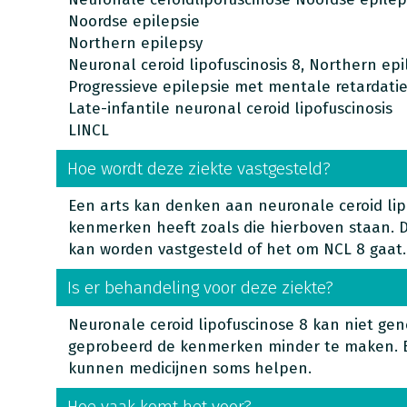
Noordse epilepsie
Northern epilepsy
Neuronal ceroid lipofuscinosis 8, Northern epi
Progressieve epilepsie met mentale retardati
Late-infantile neuronal ceroid lipofuscinosis
LINCL
Hoe wordt deze ziekte vastgesteld?
Een arts kan denken aan neuronale ceroid lip
kenmerken heeft zoals die hierboven staan. 
kan worden vastgesteld of het om NCL 8 gaat
Is er behandeling voor deze ziekte?
Neuronale ceroid lipofuscinose 8 kan niet ge
geprobeerd de kenmerken minder te maken. 
kunnen medicijnen soms helpen.
Hoe vaak komt het voor?