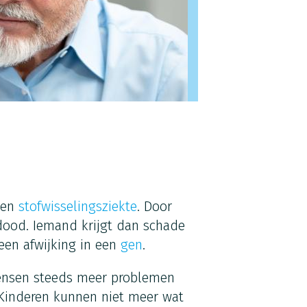
 een
stofwisselingsziekte
. Door
ood. Iemand krijgt dan schade
een afwijking in een
gen
.
mensen steeds meer problemen
 Kinderen kunnen niet meer wat