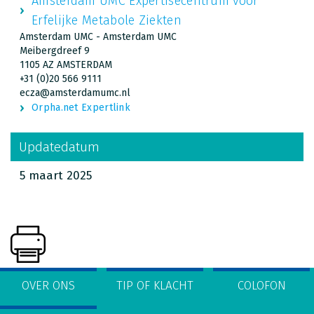
Amsterdam UMC Expertisecentrum voor
Erfelijke Metabole Ziekten
Amsterdam UMC - Amsterdam UMC
Meibergdreef 9
1105 AZ AMSTERDAM
+31 (0)20 566 9111
ecza@amsterdamumc.nl
Orpha.net Expertlink
Updatedatum
5 maart 2025
OVER ONS
TIP OF KLACHT
COLOFON