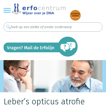
Overslaan
en
naar
de
inhoud
gaan
Leber’s opticus atrofie