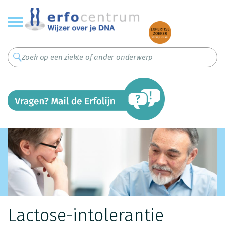
Overslaan
en
naar
de
inhoud
gaan
Lactose-intolerantie