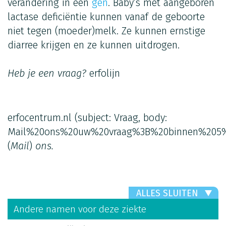
verandering in een
gen
. Baby’s met aangeboren
lactase deficiëntie kunnen vanaf de geboorte
niet tegen (moeder)melk. Ze kunnen ernstige
diarree krijgen en ze kunnen uitdrogen.
Heb je een vraag?
erfolijn
erfocentrum.nl
(subject: Vraag, body:
Mail%20ons%20uw%20vraag%3B%20binnen%205%
(
Mail
)
ons.
ALLES SLUITEN
Andere namen voor deze ziekte