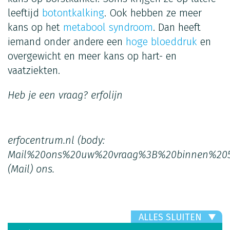
leeftijd
botontkalking
. Ook hebben ze meer
kans op het
metabool syndroom
. Dan heeft
iemand onder andere een
hoge bloeddruk
en
overgewicht en meer kans op hart- en
vaatziekten.
Heb je een vraag?
erfolijn
erfocentrum.nl
(body:
Mail%20ons%20uw%20vraag%3B%20binnen%20
(Mail)
ons.
ALLES SLUITEN