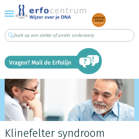
Overslaan
en
naar
de
inhoud
gaan
Klinefelter syndroom