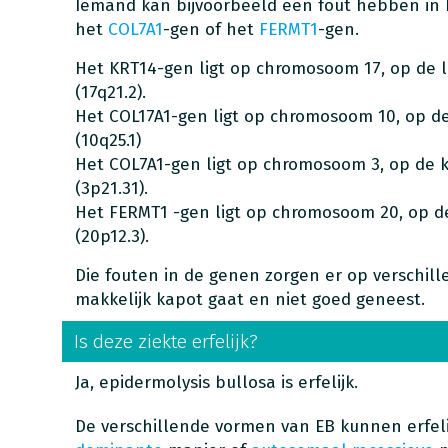
Iemand kan bijvoorbeeld een fout hebben in
het
COL7A1
-gen of het
FERMT1
-gen.
Het KRT14-gen ligt op chromosoom 17, op de l
(17q21.2).
Het COL17A1-gen ligt op chromosoom 10, op de 
(10q25.1)
Het COL7A1-gen ligt op chromosoom 3, op de ko
(3p21.31).
Het FERMT1 -gen ligt op chromosoom 20, op de 
(20p12.3).
Die fouten in de genen zorgen er op verschil
makkelijk kapot gaat en niet goed geneest.
Is deze ziekte erfelijk?
Ja, epidermolysis bullosa is erfelijk.
De verschillende vormen van EB kunnen erfeli