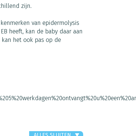
illend zijn.
l kenmerken van epidermolysis
 EB heeft, kan de baby daar aan
 kan het ook pas op de
%205%20werkdagen%20ontvangt%20u%20een%20an
ALLES SLUITEN