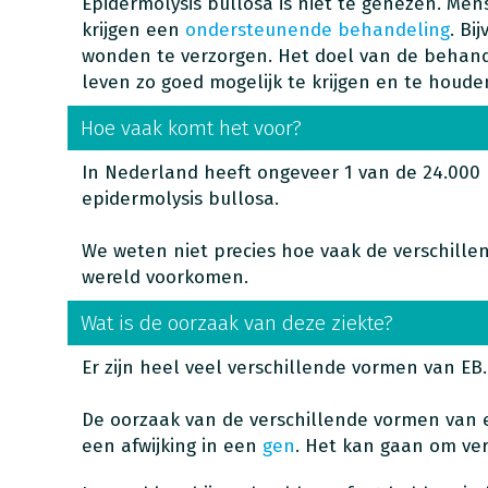
Epidermolysis bullosa is niet te genezen. Me
krijgen een
ondersteunende behandeling
. Bi
wonden te verzorgen. Het doel van de behande
leven zo goed mogelijk te krijgen en te houde
Hoe vaak komt het voor?
In Nederland heeft ongeveer 1 van de 24.00
epidermolysis bullosa.
We weten niet precies hoe vaak de verschill
wereld voorkomen.
Wat is de oorzaak van deze ziekte?
Er zijn heel veel verschillende vormen van EB.
De oorzaak van de verschillende vormen van e
een afwijking in een
gen
. Het kan gaan om ve