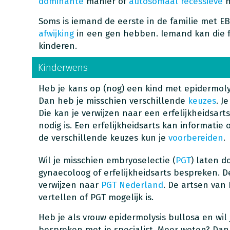
dominante
manier of
autosomaal recessieve
m
Soms is iemand de eerste in de familie met EB.
afwijking
in een gen hebben. Iemand kan die f
kinderen.
Kinderwens
Heb je kans op (nog) een kind met epidermolys
Dan heb je misschien verschillende
keuzes
. J
Die kan je verwijzen naar een erfelijkheidsarts
nodig is. Een erfelijkheidsarts kan informatie
de verschillende keuzes kun je
voorbereiden
.
Wil je misschien embryoselectie (
PGT
) laten d
gynaecoloog of erfelijkheidsarts bespreken. D
verwijzen naar
PGT Nederland
. De artsen van
vertellen of PGT mogelijk is.
Heb je als vrouw epidermolysis bullosa en wil 
bespreken met je specialist. Meer weten? Dan