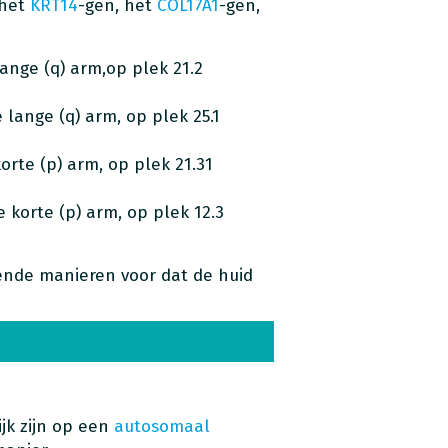
 het
KRT14
-gen, het
COL17A1
-gen,
ange (q) arm,op plek 21.2
lange (q) arm, op plek 25.1
rte (p) arm, op plek 21.31
korte (p) arm, op plek 12.3
lende manieren voor dat de huid
jk zijn op een
autosomaal