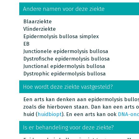
Andere namen voor deze ziekte
Blaarziekte
Vlinderziekte
Epidermolysis bullosa simplex
EB
Junctionele epidermolysis bullosa
Dystrofische epidermolysis bullosa
Junctional epidermolysis bullosa
Dystrophic epidermolysis bullosa
Hoe wordt deze ziekte vastgesteld?
Een arts kan denken aan epidermolysis bull
zoals die hierboven staan. Dan kan een arts 
huid (
huidbiopt
). En een arts kan ook
DNA-ond
Is er behandeling voor deze ziekte?