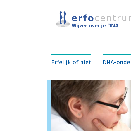
Overslaan
en
naar
de
inhoud
gaan
Erfelijk of niet
DNA-onde