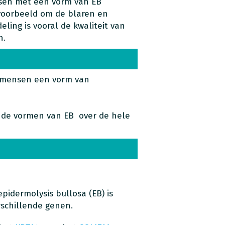
nsen met een vorm van EB
jvoorbeeld om de blaren en
ling is vooral de kwaliteit van
n.
0 mensen een vorm van
ende vormen van EB over de hele
pidermolysis bullosa (EB) is
rschillende genen.