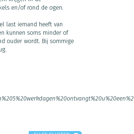
nkels en/of rond de ogen.
el last iemand heeft van
ken kunnen soms minder of
nd ouder wordt. Bij sommige
ug.
n%205%20werkdagen%20ontvangt%20u%20een%20