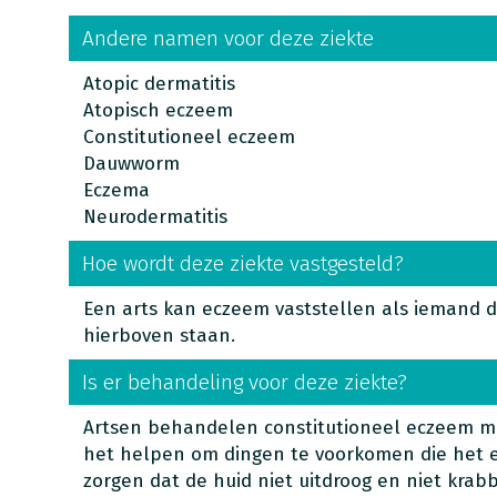
Andere namen voor deze ziekte
Atopic dermatitis
Atopisch eczeem
Constitutioneel eczeem
Dauwworm
Eczema
Neurodermatitis
Hoe wordt deze ziekte vastgesteld?
Een arts kan eczeem vaststellen als iemand 
hierboven staan.
Is er behandeling voor deze ziekte?
Artsen behandelen constitutioneel eczeem me
het helpen om dingen te voorkomen die het 
zorgen dat de huid niet uitdroog en niet krab