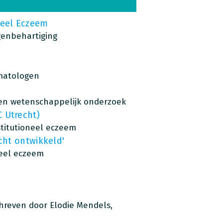
neel Eczeem
genbehartiging
matologen
 en wetenschappelijk onderzoek
 Utrecht)
titutioneel eczeem
cht ontwikkeld'
neel eczeem
chreven door Elodie Mendels,