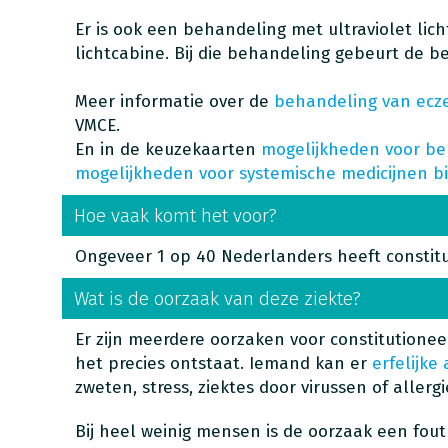
Er is ook een behandeling met ultraviolet lic
lichtcabine. Bij die behandeling gebeurt de be
Meer informatie over de
behandeling van ec
VMCE.
En in de keuzekaarten
mogelijkheden voor be
mogelijkheden voor systemische medicijnen bi
Hoe vaak komt het voor?
Ongeveer 1 op 40 Nederlanders heeft constit
Wat is de oorzaak van deze ziekte?
Er zijn meerdere oorzaken voor constitutione
het precies ontstaat. Iemand kan er
erfelijke
zweten, stress, ziektes door virussen of alle
Bij heel weinig mensen is de oorzaak een fout