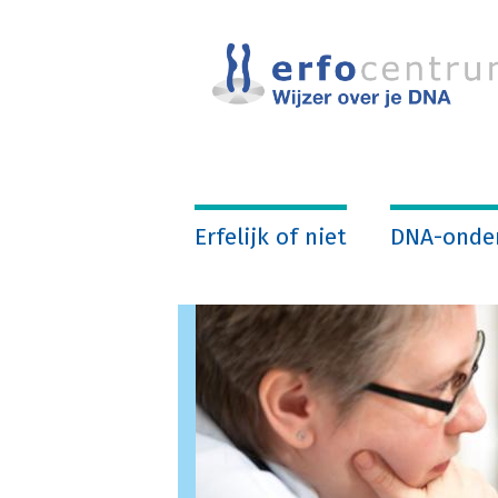
Overslaan
en
naar
de
inhoud
gaan
Erfelijk of niet
DNA-onde