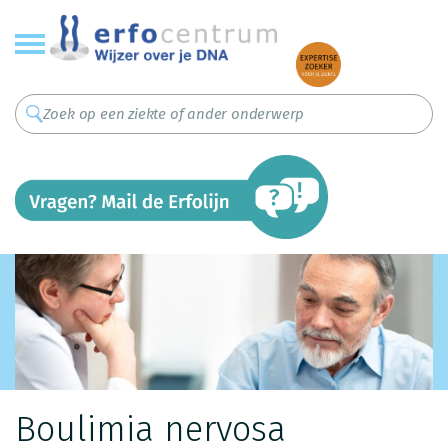
Overslaan
en
naar
de
inhoud
gaan
Boulimia nervosa