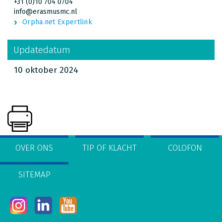
+31 (0)10 704 0704
info@erasmusmc.nl
Orpha.net Expertlink
Updatedatum
10 oktober 2024
OVER ONS
TIP OF KLACHT
COLOFON
SITEMAP