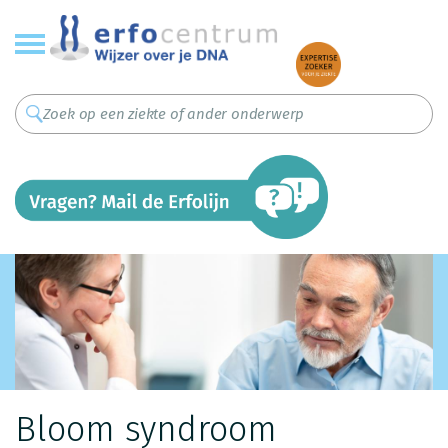
Overslaan
en
naar
de
inhoud
gaan
Bloom syndroom