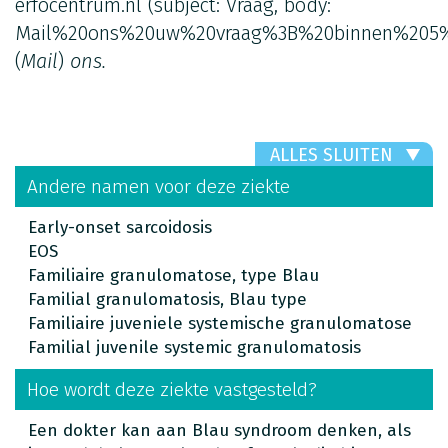
erfocentrum.nl
(subject: Vraag, body:
Mail%20ons%20uw%20vraag%3B%20binnen%205%
(
Mail
)
ons.
ALLES SLUITEN
Andere namen voor deze ziekte
Early-onset sarcoidosis
EOS
Familiaire granulomatose, type Blau
Familial granulomatosis, Blau type
Familiaire juveniele systemische granulomatose
Familial juvenile systemic granulomatosis
Hoe wordt deze ziekte vastgesteld?
Een dokter kan aan Blau syndroom denken, als