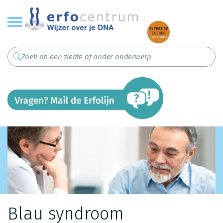
Overslaan
en
naar
de
inhoud
gaan
Blau syndroom