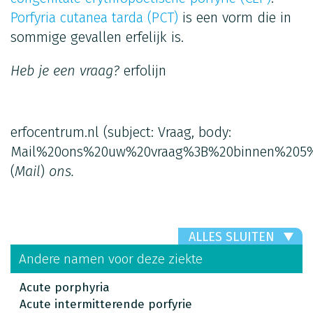
Porfyria cutanea tarda (PCT)
is een vorm die in
sommige gevallen erfelijk is.
Heb je een vraag?
erfolijn
erfocentrum.nl
(subject: Vraag, body:
Mail%20ons%20uw%20vraag%3B%20binnen%205%
(
Mail
)
ons.
ALLES SLUITEN
Andere namen voor deze ziekte
Acute porphyria
Acute intermitterende porfyrie