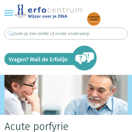
Overslaan
en
naar
de
inhoud
gaan
Acute porfyrie