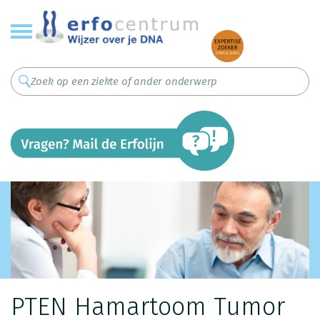
Overslaan
en
naar
de
inhoud
gaan
PTEN Hamartoom Tumor