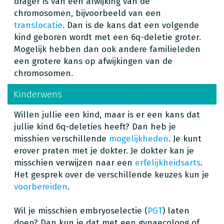
drager is van een afwijking van de
chromosomen, bijvoorbeeld van een
translocatie
. Dan is de kans dat een volgende
kind geboren wordt met een 6q-deletie groter.
Mogelijk hebben dan ook andere familieleden
een grotere kans op afwijkingen van de
chromosomen.
Kinderwens
Willen jullie een kind, maar is er een kans dat
jullie kind 6q-deleties heeft? Dan heb je
misshien verschillende
mogelijkheden
. Je kunt
erover praten met je dokter. Je dokter kan je
misschien verwijzen naar een
erfelijkheidsarts
.
Het gesprek over de verschillende keuzes kun je
voorbereiden
.
Wil je misschien embryoselectie (
PGT
) laten
doen? Dan kun je dat met een gynaecoloog of