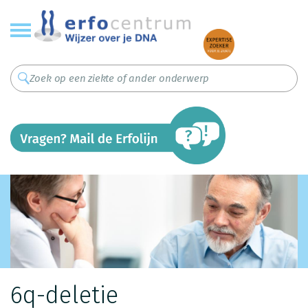
Overslaan
en
naar
de
inhoud
gaan
6q-deletie