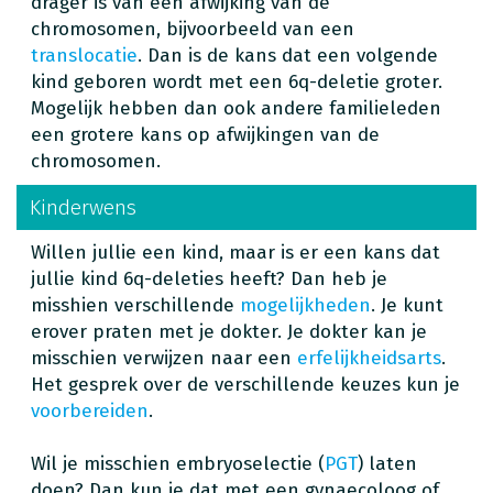
drager is van een afwijking van de
chromosomen, bijvoorbeeld van een
translocatie
. Dan is de kans dat een volgende
kind geboren wordt met een 6q-deletie groter.
Mogelijk hebben dan ook andere familieleden
een grotere kans op afwijkingen van de
chromosomen.
Kinderwens
Willen jullie een kind, maar is er een kans dat
jullie kind 6q-deleties heeft? Dan heb je
misshien verschillende
mogelijkheden
. Je kunt
erover praten met je dokter. Je dokter kan je
misschien verwijzen naar een
erfelijkheidsarts
.
Het gesprek over de verschillende keuzes kun je
voorbereiden
.
Wil je misschien embryoselectie (
PGT
) laten
doen? Dan kun je dat met een gynaecoloog of