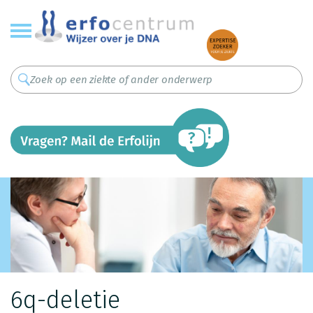
Overslaan
en
naar
de
inhoud
gaan
6q-deletie