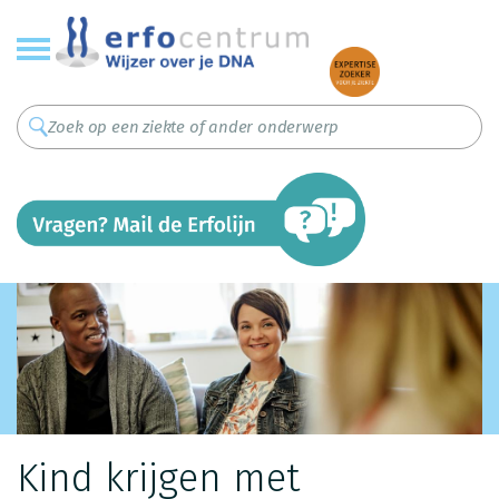
Overslaan
en
naar
de
inhoud
gaan
Kind krijgen met